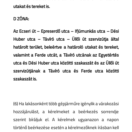
utakat és tereket is.
D ZÓNA:
Az Ecseri út – Epreserdő utca – Ifjúmunkás utca – Dési
Huber utca – Távíró utca – Üllői út szervizútja által
határolt terület, beleértve a határoló utakat és tereket,
valamint a Ferde utcát, a Távíró utcának az Egyetértés
utca és Dési Huber utca közötti szakaszát és az Üllői út
szervizútjának a Távíró utca és Ferde utca közötti
szakaszát is.
(6) Ha lakásonként több gépjárműre igénylik a várakozási
hozzájárulást, a kérelmeket a beérkezés sorrendje
szerint bíráljuk el. A kérelmek ugyanazon a napon
történő beérkezése esetén a kérelmezőknek írásban kell