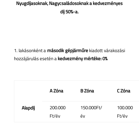
Nyugdíjasoknak, Nagycsaládosoknak a kedvezményes
díj 50%-a.
lakásonként a
második gépjárműre
kiadott várakozási
hozzájárulás esetén a
kedvezmény mértéke: 0%
A Zóna
B Zóna
C Zóna
200.000
150.000Ft/
100.000
Alapdíj
Ft/év
év
Ft/év