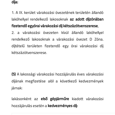
díja:
A IX. kerület várakozási övezetének területén állandó
lakóhellyel rendelkező lakosoknak
az adott díjzónában
fizetendő egyórai várakozási díj kétszázötvenszerese
,
a várakozási övezeten kívül állandó lakóhellyel
rendelkező lakosoknak a várakozási övezet D Zóna.
díjtételű területen fizetendő egy órai várakozási díj
kétszázötvenszerese.
(5)
A lakossági várakozási hozzájárulás éves várakozási
díjának megfizetése alól a következő kedvezmények
járnak:
lakásonként az
első gépjárműre
kiadott várakozási
hozzájárulás esetén a
kedvezményes díj: