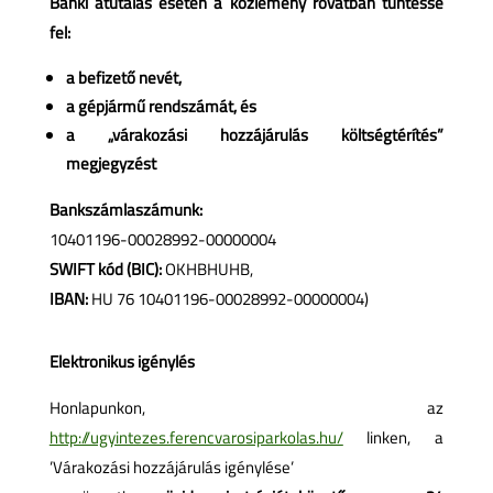
Banki átutalás esetén a közlemény rovatban tüntesse
fel:
a befizető nevét,
a gépjármű rendszámát, és
a „várakozási hozzájárulás költségtérítés”
megjegyzést
Bankszámlaszámunk:
10401196-00028992-00000004
SWIFT kód (BIC):
OKHBHUHB,
IBAN:
HU 76 10401196-00028992-00000004)
Elektronikus igénylés
Honlapunkon, az
http://ugyintezes.ferencvarosiparkolas.hu/
linken, a
’Várakozási hozzájárulás igénylése’