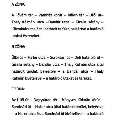
A ZÓNA:
A Fővám tér – Vámház körút – Kálvin tér – Üllői út–
Thaly Kálmán utca –Dandár utca – Gizella sétány –
Közraktár utca által határolt terület, beleértve a határoló
utakat és tereket.
B ZÓNA:
Üllői út – Haller utca – Soroksári út – Déli határoló út –
Gizella sétány – Dandár utca – Thaly Kálmán utca által
határolt terület, beleértve – a Dandár utca – Thaly
Kálmán kivételével – a határoló utakat és tereket.
C ZÓNA:
Az Üllői út – Nagyvárad tér – Könyves Kálmán körút –
Soroksári út – Haller utca által határolt terület, beleértve
– a Haller utca és a Soroksári út kivételével – a határoló