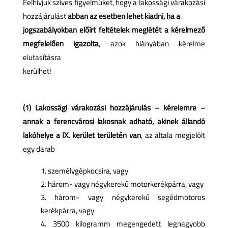
Felhívjuk szíves figyelmüket, hogy a lakossági várakozási
hozzájárulást
abban az esetben lehet kiadni, ha a
jogszabályokban előírt feltételek meglétét a kérelmező
megfelelően igazolta
, azok hiányában kérelme
elutasításra
kerülhet!
(1) Lakossági várakozási hozzájárulás – kérelemre –
annak a ferencvárosi lakosnak adható, akinek állandó
lakóhelye a IX. kerület területén van
, az általa megjelölt
egy darab
személygépkocsira, vagy
három- vagy négykerekű motorkerékpárra, vagy
három- vagy négykerekű segédmotoros
kerékpárra, vagy
3500 kilogramm megengedett legnagyobb