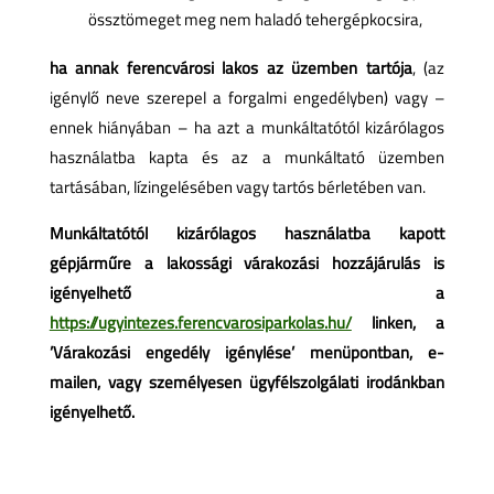
össztömeget meg nem haladó tehergépkocsira,
ha annak ferencvárosi lakos az üzemben tartója
, (az
igénylő neve szerepel a forgalmi engedélyben) vagy –
ennek hiányában – ha azt a munkáltatótól kizárólagos
használatba kapta és az a munkáltató üzemben
tartásában, lízingelésében vagy tartós bérletében van.
Munkáltatótól kizárólagos használatba kapott
gépjárműre a lakossági várakozási hozzájárulás is
igényelhető a
https://ugyintezes.ferencvarosiparkolas.hu/
linken, a
’Várakozási engedély igénylése’ menüpontban, e-
mailen, vagy személyesen ügyfélszolgálati irodánkban
igényelhető.