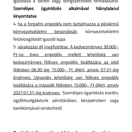
igazolása a bérleti vagy lízingszerződés fennállásáról.
Személyes ügyintézés alkalmával hiánytalanul
kinyomtatva
ha a forgalmi engedély nem tartalmazza a gépjármű
környezetvédelmi besorolását:
környezetvédelmi
felülvizsgálatát igazoló lapja
várakozási díj megfizetése. A kedvezményes 30.000,-
Ft-os éves engedély mellett lehetőség van
kedvezményes féléves engedély kiváltására az első
félévben 06.30-áig 15.000,- Ft díjért, amely 07.31-éig
érvényes. Ugyanígy lehetőség van féléves engedély
kiváltására a második félévben 15.000,- Ft díjért, amely
2027.01.31-éig érvényes.
Személyes ügyintézés esetén,
ügyfélszolgálatunk pénztárában, készpénzben vagy
bankkártyával rendezhető