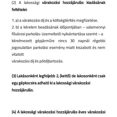
(2) A lakossági
várakozási hozzájárulás kiadásának
feltételei:
a) a várakozási díj és a költségtérítés megfizetése.
b) a kérelem beadásának időpontjában – valamennyi
fővárosi parkolás-üzemeltető nyilvántartása szerint – a
kérelmezett gépjárműre nincs 30 napnál régebbi
jogosulatlan parkolási esemény miatt kiszabott és nem
vitatott
várakozási díj és pótdíjtartozás.
(3) Lakásonként legfeljebb 2, (kettő) de lakosonként csak
egy gépkocsira adható ki a lakossági várakozási
hozzájárulás.
(4) A lakossági várakozási hozzájárulás éves várakozási