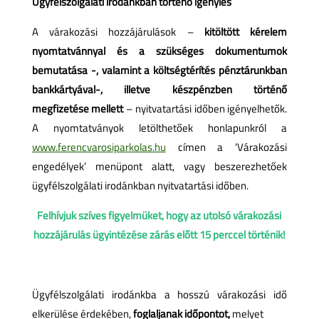
Ügyfélszolgálati irodánkban történő igénylés
A várakozási hozzájárulások –
kitöltött kérelem
nyomtatvánnyal és a szükséges dokumentumok
bemutatása -, valamint a
költségtérítés pénztárunkban
bankkártyával-, illetve készpénzben történő
megfizetése mellett
– nyitvatartási időben igényelhetők.
A nyomtatványok letölthetőek honlapunkról a
www.ferencvarosiparkolas.hu
címen a ’Várakozási
engedélyek’ menüpont alatt, vagy beszerezhetőek
ügyfélszolgálati irodánkban nyitvatartási időben.
Felhívjuk szíves figyelmüket, hogy az utolsó várakozási
hozzájárulás ügyintézése zárás előtt 15 perccel történik!
Ügyfélszolgálati irodánkba a hosszú várakozási idő
elkerülése érdekében,
foglaljanak időpontot,
melyet