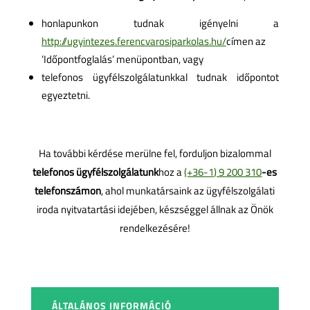
honlapunkon tudnak igényelni a
http://ugyintezes.ferencvarosiparkolas.hu/
címen az
’Időpontfoglalás’ menüpontban, vagy
telefonos ügyfélszolgálatunkkal tudnak időpontot
egyeztetni.
Ha további kérdése merülne fel, forduljon bizalommal
telefonos ügyfélszolgálatunk
hoz a
(+36-1) 9 200 310
-es
telefonszámon
, ahol munkatársaink az ügyfélszolgálati
iroda nyitvatartási idejében, készséggel állnak az Önök
rendelkezésére!
ÁLTALÁNOS INFORMÁCIÓ