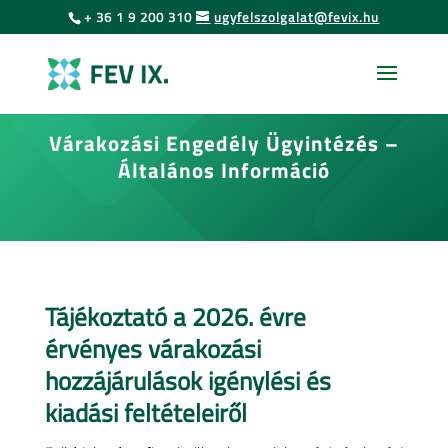
Urás
Skip
+ 36 1 9 200 310
ugyfelszolgalat@fevix.hu
to
az
content
oldal
tartalmához
Várakozási Engedély Ügyintézés –
Általános Információ
Tájékoztató a 2026. évre
érvényes várakozási
hozzájárulások igénylési és
kiadási feltételeiről