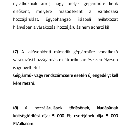
nyilatkozniuk arról, hogy melyik gépjárműre kérik
elsőként, melyikre másodikként a várakozási
hozzájárulást. Egybehangzó írásbeli nyilatkozat
hiányában a várakozási hozzájárulás nem adható ki!
(7)
A lakásonkénti második gépjárműre vonatkozó
várakozási hozzájárulás elektronikusan és személyesen
is igényelhető!
Gépjármű- vagy rendszámcsere esetén új engedélyt kell
kérelmezni.
(8)
A hozzájárulások
törlésének, kiadásának
költségtérítési díja: 5 000 Ft, cseréjének díja 5 000
Ft/alkalom.