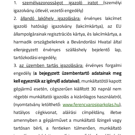
személyazonosságot igazoló iratot
(személyi
igazolvány, útlevél, vezetői engedély)
állandó lakóhely igazolására:
érvényes lakcímet
igazoló hatósági igazolvány (lakcímkártya), az EU
állampolgárainak regisztrációs kártya, és lakcímkártya, a
harmadik országbelieknek a Bevándorlási Hivatal által
ellenjegyzett érvényes szálláshely bejelentő lap,
tartózkodási engedély;
az üzemben tartás igazolására:
érvényes forgalmi
engedély (
a bejegyzett üzembentartó adatainak meg
kell egyezniük az igénylő adataival
), munkáltatótól kapott
gépjármű esetén, cégszerűen kiállított 30 napnál nem
régebbi munkáltatói igazolás a kizárólagos használatról,
(nyomtatvány letölthető:
www.ferencvarosiparkolas.hu
),
hatályos cégkivonat, aláírási címpéldány, illetve
amennyiben a gépjárművet a munkáltató lízingeli vagy
tartósan bérli, a fentieken túlmenően, munkáltató