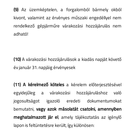
(9)
Az üzemképtelen, a forgalomból bármely okból
kivont, valamint az érvényes műszaki engedéllyel nem
rendelkező gépjárműre várakozási hozzájárulás nem
adható!
(10)
A várakozási hozzájárulások a kiadás napját követő
év január 31. napjáig érvényesek
(11) A kérelmező köteles
a kérelem előterjesztésével
egyidejűleg a várakozási hozzájáruláshoz való
jogosultságot igazoló eredeti dokumentumokat
bemutatni,
vagy azok másolatát csatolni, amennyiben
meghatalmazott jár el
, amely tájékoztatás az igénylő
lapon is feltüntetésre került, így különösen: