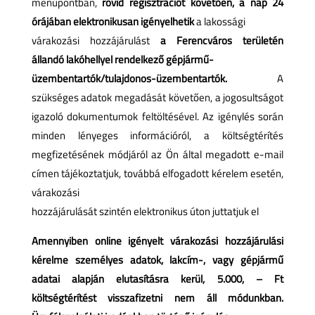
menüpontban,
rövid regisztrációt követően, a nap 24
órájában elektronikusan igényelhetik
a lakossági
várakozási hozzájárulást
a Ferencváros területén
állandó lakóhellyel rendelkező gépjármű-
üzembentartók/tulajdonos-üzembentartók.
A
szükséges adatok megadását követően, a jogosultságot
igazoló dokumentumok feltöltésével. Az igénylés során
minden lényeges információról, a költségtérítés
megfizetésének módjáról az Ön által megadott e-mail
címen tájékoztatjuk, továbbá elfogadott kérelem esetén,
várakozási
hozzájárulását szintén elektronikus úton juttatjuk el
Amennyiben online igényelt várakozási hozzájárulási
kérelme személyes adatok, lakcím-, vagy
gépjármű
adatai alapján elutasításra kerül, 5.000, – Ft
költségtérítést visszafizetni nem áll módunkban.