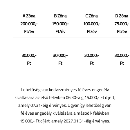
A Zóna
B Zóna
C Zóna
D Zóna
200.000,-
150.000,-
100.000,-
75.000,-
Ft/év
Ft/év
Ft/év
Ft/év
30.000,-
30.000,-
30.000,-
30.000,-
Ft
Ft
Ft
Ft
Lehetőség van kedvezményes féléves engedély
kiváltására az első félévben 06.30-áig 15.000,- Ft díjért,
amely 07.31-éig érvényes. Ugyanígy lehetőség van
féléves engedély kiváltására a második félévben
15.000,- Ft díjért, amely 2027.01.31-éig érvényes.