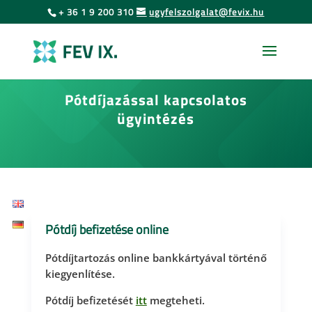
Urás
Skip
+ 36 1 9 200 310
ugyfelszolgalat@fevix.hu
to
az
content
oldal
tartalmához
Pótdíjazással kapcsolatos
ügyintézés
Pótdíj befizetése online
Pótdíjtartozás online bankkártyával történő
kiegyenlítése.
Pótdíj befizetését
itt
megteheti.