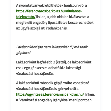
A nyomtatványok letölthetőek honlapunkról a
https://ferencvarosiparkolas.hu/altalanos-
tajekoztato/
linken, a jobb oldalon kiválasztva a
megfelelő engedély típust, illetve beszerezhetőek
az ügyfélszolgálati irodánkban is.
Lakásonkénti (de nem lakosonkénti!) második
gépkocsi
Lakásonként legfeljebb 2 (kettő), de lakosonként
csak egy gépkocsira adható ki a lakossági
várakozási hozzájárulás.
A lakásonkénti második gépjárműre vonatkozó
várakozási hozzájárulás is igényelhető a
https://ugyintezes.ferencvarosiparkolas.hu/
linken,
a ’Várakozási engedély igénylése’ menüpontban.