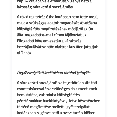
nap 24 órájában elektronikusan igényelhető a
lakossági várakozási hozzájárulás.
A rövid regisztráció (ha korábban nem tette meg),
majd a szükséges adatok megadását követőena
költségtérítés megfizetésének módjáról az Ön
által megadott e-mail címen tájékoztatjuk.
Elfogadott kérelem esetén a várakozási
hozzájárulását szintén elektronikus úton juttatjuk
el Önhöz.
Ügyfélszolgálati irodánkban történő igénylés
A várakozási hozzájárulás a teljeskörűen kitöltött
nyomtatvánnyal és a szükséges dokumentumok
bemutatása, valamint a költségtérítés
pénztárunkban bankkártyával, illetve készpénzben
történő megfizetése mellett ügyfélszolgálati
irodánkban is igényelhető a nyitvatartási időben.