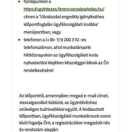
honlapunkon a
https://ugyintezes.ferencvarosiparkolas.hu/
címen a ’Várakozási engedély igényléséhez
időpontfoglalás ügyfélszolgálati irodába’
menüpontban, vagy
telefonon a (+36-1) 9 200 310 -es
telefonszámon, ahol munkatársaink
hétköznapokon az ügyfélszolgálati iroda
nyitvatartási idejében készséggel állnak az Ön
rendelkezésére!
Az időpontról, amennyiben megad e-mail címet,
visszaigazolást küldünk, az ügyintézéshez
szükséges tudnivalókkal együtt. A kiválasztott
időpontban, ügyfélszolgálati munkatársunk soron
kívül fogadja Önt, a regisztrációkor megadott név
és rendszám alapján.