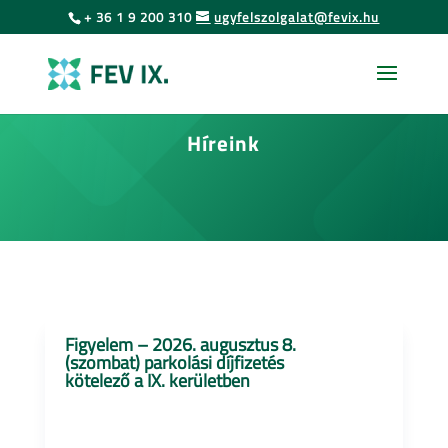
Urás
Skip
+ 36 1 9 200 310
ugyfelszolgalat@fevix.hu
to
az
content
oldal
tartalmához
Híreink
Figyelem – 2026. augusztus 8.
(szombat) parkolási díjfizetés
kötelező a IX. kerületben