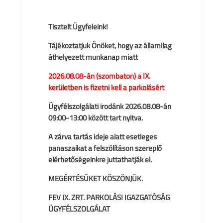
Tisztelt Ügyfeleink!
Tájékoztatjuk Önöket, hogy az államilag
áthelyezett munkanap miatt
2026.08.08-án (szombaton) a IX.
kerületben is fizetni kell a parkolásért
Ügyfélszolgálati irodánk 2026.08.08-án
09:00-13:00 között tart nyitva.
A zárva tartás ideje alatt esetleges
panaszaikat a felszólításon szereplő
elérhetőségeinkre juttathatják el.
MEGÉRTÉSÜKET KÖSZÖNJÜK.
FEV IX. ZRT. PARKOLÁSI IGAZGATÓSÁG
ÜGYFÉLSZOLGÁLAT