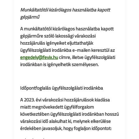
Munkáltatótól kizárólagos használatba kapott
gépjármű
A munkáltatótól kizárólagos használatba kapott
gépjárműre szóló lakossági várakozási
hozzájárulás igényeiket eljuttathatják
ügyfélszolgálati irodánkba e-mailen keresztül az
engedely@fevix.hu
címre, illetve ügyfélszolgálati
irodánkban is igényelhetik személyesen.
Időpontfoglalás ügyfélszolgálati irodánkba
A 2023. évi várakozási hozzájárulások kiadása
miatt megnövekedett ügyfélforgalom
következtében ügyfélszolgálati irodánkban hosszú
várakozási idő alakulhat ki, melynek elkerülése
érdekében javasoljuk, hogy foglaljon időpontot: