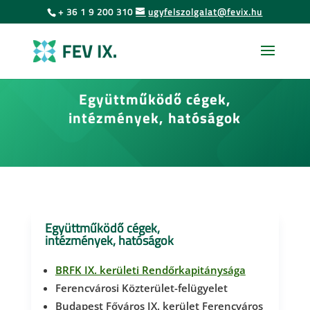
Urás
Skip
+ 36 1 9 200 310
ugyfelszolgalat@fevix.hu
to
az
content
oldal
tartalmához
Együttműködő cégek,
intézmények, hatóságok
Együttműködő cégek,
intézmények, hatóságok
BRFK IX. kerületi Rendőrkapitánysága
Ferencvárosi Közterület-felügyelet
Budapest Főváros IX. kerület Ferencváros