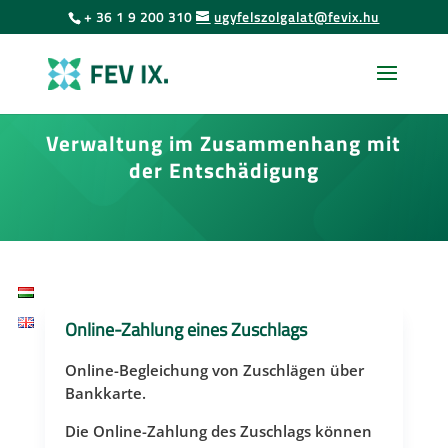
Urás
Skip
+ 36 1 9 200 310
ugyfelszolgalat@fevix.hu
to
az
content
oldal
tartalmához
Verwaltung im Zusammenhang mit
der Entschädigung
Online-Zahlung eines Zuschlags
Online-Begleichung von Zuschlägen über
Bankkarte.
Die Online-Zahlung des Zuschlags können