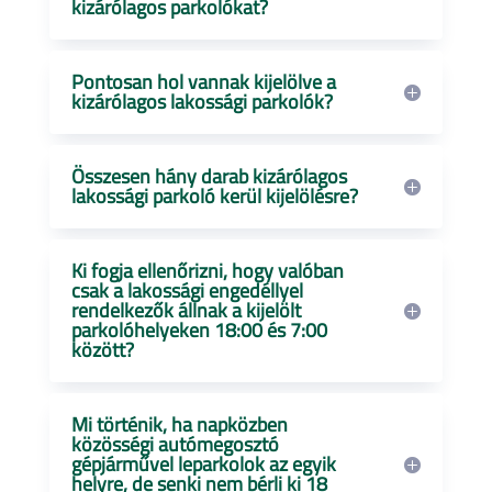
kizárólagos parkolókat?
Pontosan hol vannak kijelölve a
kizárólagos lakossági parkolók?
Összesen hány darab kizárólagos
lakossági parkoló kerül kijelölésre?
Ki fogja ellenőrizni, hogy valóban
csak a lakossági engedéllyel
rendelkezők állnak a kijelölt
parkolóhelyeken 18:00 és 7:00
között?
Mi történik, ha napközben
közösségi autómegosztó
gépjárművel leparkolok az egyik
helyre, de senki nem bérli ki 18