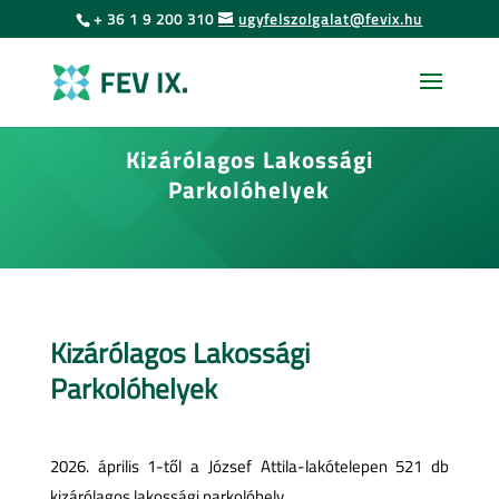
Urás
Skip
+ 36 1 9 200 310
ugyfelszolgalat@fevix.hu
to
az
content
oldal
tartalmához
Kizárólagos Lakossági
Parkolóhelyek
Kizárólagos Lakossági
Parkolóhelyek
2026. április 1-től a József Attila-lakótelepen 521 db
kizárólagos lakossági parkolóhely