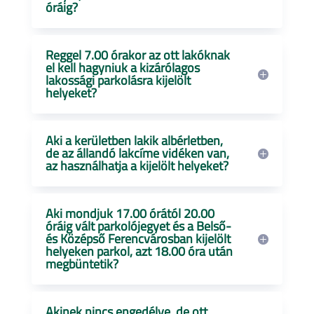
óráig?
Reggel 7.00 órakor az ott lakóknak
el kell hagyniuk a kizárólagos
lakossági parkolásra kijelölt
helyeket?
Aki a kerületben lakik albérletben,
de az állandó lakcíme vidéken van,
az használhatja a kijelölt helyeket?
Aki mondjuk 17.00 órától 20.00
óráig vált parkolójegyet és a Belső-
és Középső Ferencvárosban kijelölt
helyeken parkol, azt 18.00 óra után
megbüntetik?
Akinek nincs engedélye, de ott