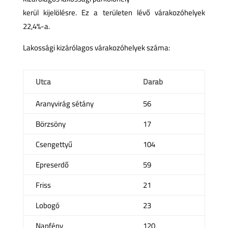
kerül kijelölésre. Ez a területen lévő várakozóhelyek
22,4%-a.
Lakossági kizárólagos várakozóhelyek száma:
Utca
Darab
Aranyvirág sétány
56
Börzsöny
17
Csengettyű
104
Epreserdő
59
Friss
21
Lobogó
23
Napfény
120