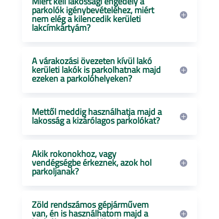
Miért kell lakossági engedély a
parkolók igénybevételéhez, miért
nem elég a kilencedik kerületi
lakcímkártyám?
A várakozási övezeten kívül lakó
kerületi lakók is parkolhatnak majd
ezeken a parkolóhelyeken?
Mettől meddig használhatja majd a
lakosság a kizárólagos parkolókat?
Akik rokonokhoz, vagy
vendégségbe érkeznek, azok hol
parkoljanak?
Zöld rendszámos gépjárművem
van, én is használhatom majd a