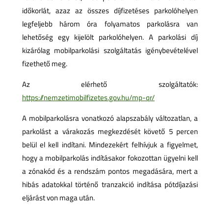
időkorlát, azaz az összes díjfizetéses parkolóhelyen
legfeljebb három óra folyamatos parkolásra van
lehetőség egy kijelölt parkolóhelyen. A parkolási díj
kizárólag mobilparkolási szolgáltatás igénybevételével
fizethető meg.
Az elérhető szolgáltatók:
https://nemzetimobilfizetes.gov.hu/mp-qr/
A mobilparkolásra vonatkozó alapszabály változatlan, a
parkolást a várakozás megkezdését követő 5 percen
belül el kell indítani. Mindezekért felhívjuk a figyelmet,
hogy a mobilparkolás indításakor fokozottan ügyelni kell
a zónakód és a rendszám pontos megadására, mert a
hibás adatokkal történő tranzakció indítása pótdíjazási
eljárást von maga után.