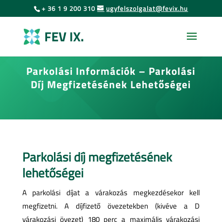
Urás
Skip
+ 36 1 9 200 310
ugyfelszolgalat@fevix.hu
to
az
content
oldal
tartalmához
Parkolási Információk – Parkolási
Díj Megfizetésének Lehetőségei
Parkolási díj megfizetésének
lehetőségei
A parkolási díjat a várakozás megkezdésekor kell
megfizetni. A díjfizető övezetekben (kivéve a D
várakozási övezet) 180 perc a maximális várakozási