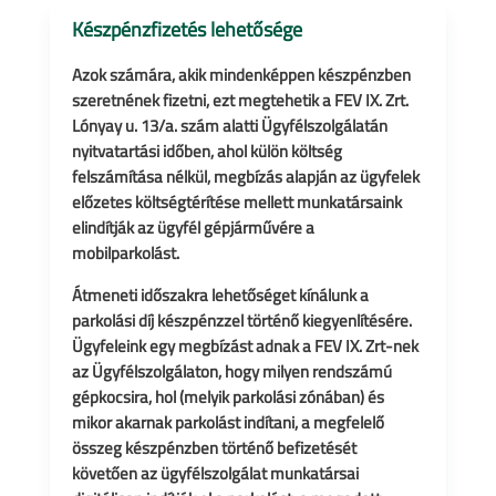
Készpénzfizetés lehetősége
Azok számára, akik mindenképpen készpénzben
szeretnének fizetni, ezt megtehetik a FEV IX. Zrt.
Lónyay u. 13/a. szám alatti Ügyfélszolgálatán
nyitvatartási időben, ahol külön költség
felszámítása nélkül, megbízás alapján az ügyfelek
előzetes költségtérítése mellett munkatársaink
elindítják az ügyfél gépjárművére a
mobilparkolást.
Átmeneti időszakra lehetőséget kínálunk a
parkolási díj készpénzzel történő kiegyenlítésére.
Ügyfeleink egy megbízást adnak a FEV IX. Zrt-nek
az Ügyfélszolgálaton, hogy milyen rendszámú
gépkocsira, hol (melyik parkolási zónában) és
mikor akarnak parkolást indítani, a megfelelő
összeg készpénzben történő befizetését
követően az ügyfélszolgálat munkatársai